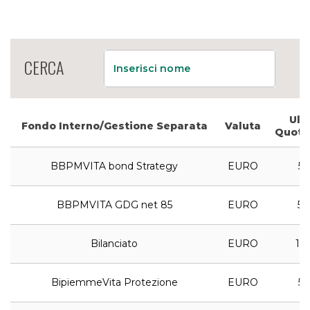
CERCA
Inserisci nome
Ult
Fondo Interno/Gestione Separata
Valuta
Quota
BBPMVITA bond Strategy
EURO
5,
BBPMVITA GDG net 85
EURO
5,
Bilanciato
EURO
14,
BipiemmeVita Protezione
EURO
5,