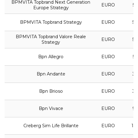
BPMVITA Topbrand Next Generation
EURO
5,
Europe Strategy
BPMVITA Topbrand Strategy
EURO
5,
BPMVITA Topbrand Valore Reale
EURO
5,
Strategy
Bpn Allegro
EURO
5,
Bpn Andante
EURO
3,
Bpn Brioso
EURO
3,
Bpn Vivace
EURO
9,
Creberg Sim Life Brillante
EURO
13,