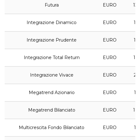
Futura
EURO
13,
Integrazione Dinamico
EURO
15,
Integrazione Prudente
EURO
11,
Integrazione Total Return
EURO
10,
Integrazione Vivace
EURO
21,
Megatrend Azionario
EURO
12,
Megatrend Bilanciato
EURO
10,
Multicrescita Fondo Bilanciato
EURO
11,