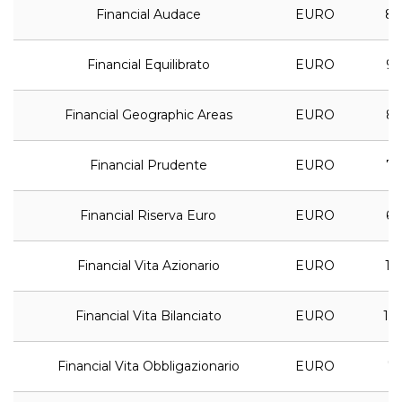
Financial Audace
EURO
8,
Financial Equilibrato
EURO
9,
Financial Geographic Areas
EURO
8,
Financial Prudente
EURO
7,
Financial Riserva Euro
EURO
6,
Financial Vita Azionario
EURO
13,
Financial Vita Bilanciato
EURO
12,
Financial Vita Obbligazionario
EURO
7,