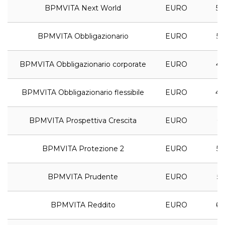
BPMVITA Next World
EURO
5,
BPMVITA Obbligazionario
EURO
5,
BPMVITA Obbligazionario corporate
EURO
4,
BPMVITA Obbligazionario flessibile
EURO
4,
BPMVITA Prospettiva Crescita
EURO
6,
BPMVITA Protezione 2
EURO
5,
BPMVITA Prudente
EURO
5,
BPMVITA Reddito
EURO
6,