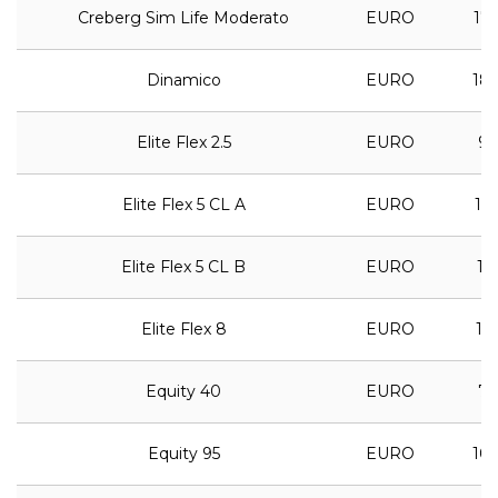
Creberg Sim Life Moderato
EURO
17,
Dinamico
EURO
18,
Elite Flex 2.5
EURO
9,
Elite Flex 5 CL A
EURO
11,
Elite Flex 5 CL B
EURO
11,
Elite Flex 8
EURO
11,
Equity 40
EURO
7,
Equity 95
EURO
10,