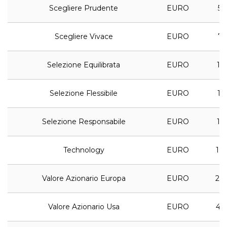
Scegliere Prudente
EURO
5,
Scegliere Vivace
EURO
7,
Selezione Equilibrata
EURO
12,
Selezione Flessibile
EURO
11,
Selezione Responsabile
EURO
13,
Technology
EURO
16,
Valore Azionario Europa
EURO
20,
Valore Azionario Usa
EURO
45,