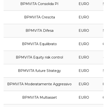
BPMVITA Consolida PI
EURO
5,
BPMVITA Crescita
EURO
7,
BPMVITA Difesa
EURO
5,
BPMVITA Equilibrato
EURO
6,
BPMVITA Equity risk control
EURO
4,
BPMVITA future Strategy
EURO
5,
BPMVITA Moderatamente Aggressivo
EURO
8,
BPMVITA Multiasset
EURO
6,