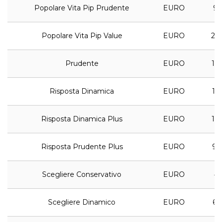
Popolare Vita Pip Prudente
EURO
9,
Popolare Vita Pip Value
EURO
28,
Prudente
EURO
11,
Risposta Dinamica
EURO
11,
Risposta Dinamica Plus
EURO
13,
Risposta Prudente Plus
EURO
9,
Scegliere Conservativo
EURO
4,
Scegliere Dinamico
EURO
6,