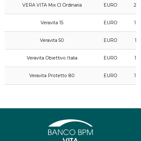
VERA VITA Mix Cl Ordinaria
EURO
23,
Veravita 15
EURO
10,
Veravita 50
EURO
12,
Veravita Obiettivo Italia
EURO
13,
Veravita Protetto 80
EURO
10,