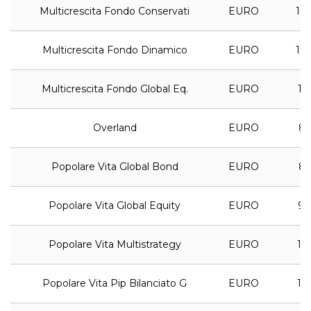
Multicrescita Fondo Conservati
EURO
10,
Multicrescita Fondo Dinamico
EURO
10,
Multicrescita Fondo Global Eq.
EURO
17,
Overland
EURO
8,
Popolare Vita Global Bond
EURO
8,
Popolare Vita Global Equity
EURO
9,
Popolare Vita Multistrategy
EURO
10,
Popolare Vita Pip Bilanciato G
EURO
16,