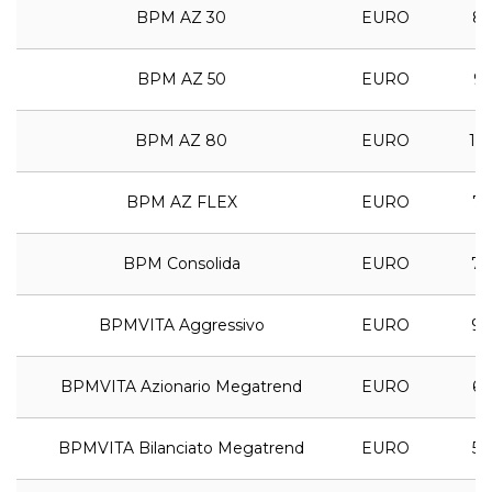
BPM AZ 30
EURO
8,
BPM AZ 50
EURO
9,
BPM AZ 80
EURO
10,
BPM AZ FLEX
EURO
7,
BPM Consolida
EURO
7,
BPMVITA Aggressivo
EURO
9,
BPMVITA Azionario Megatrend
EURO
6,
BPMVITA Bilanciato Megatrend
EURO
5,