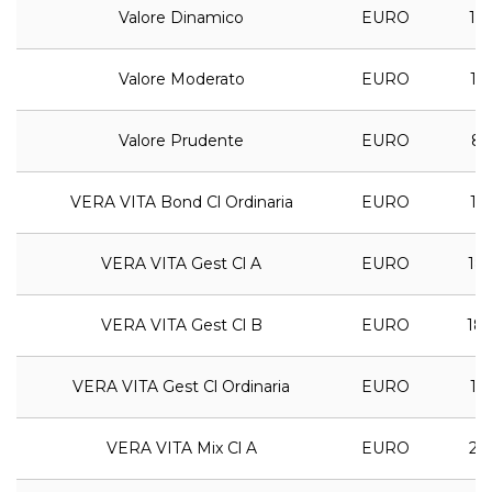
Valore Dinamico
EURO
11,
Valore Moderato
EURO
10,
Valore Prudente
EURO
8,
VERA VITA Bond Cl Ordinaria
EURO
15,
VERA VITA Gest Cl A
EURO
18,
VERA VITA Gest Cl B
EURO
18,
VERA VITA Gest Cl Ordinaria
EURO
17,
VERA VITA Mix Cl A
EURO
25,