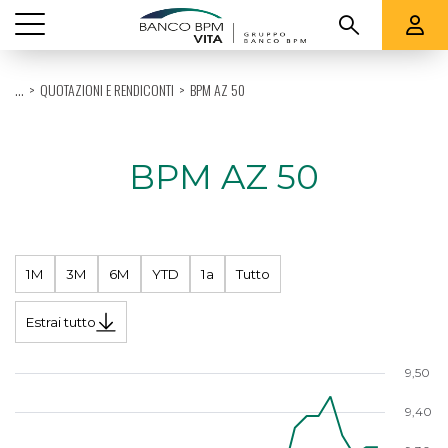
Vedi tutti
...
QUOTAZIONI E RENDICONTI
BPM AZ 50
CHI SIAMO
PRODOTTI
BPM AZ 50
QUOTAZIONI E RENDICONTI
SUPPORTO
1M
3M
6M
YTD
1a
Tutto
Estrai tutto