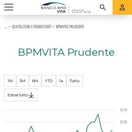
Vedi tutti
...
QUOTAZIONI E RENDICONTI
BPMVITA PRUDENTE
CHI SIAMO
PRODOTTI
BPMVITA Prudente
QUOTAZIONI E RENDICONTI
SUPPORTO
1M
3M
6M
YTD
1a
Tutto
Estrai tutto