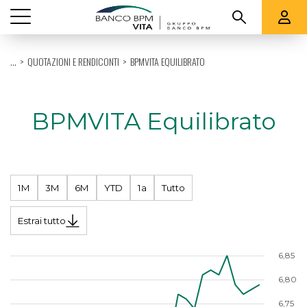
Vedi tutti
...
QUOTAZIONI E RENDICONTI
BPMVITA EQUILIBRATO
CHI SIAMO
PRODOTTI
BPMVITA Equilibrato
QUOTAZIONI E RENDICONTI
SUPPORTO
1M
3M
6M
YTD
1a
Tutto
Estrai tutto