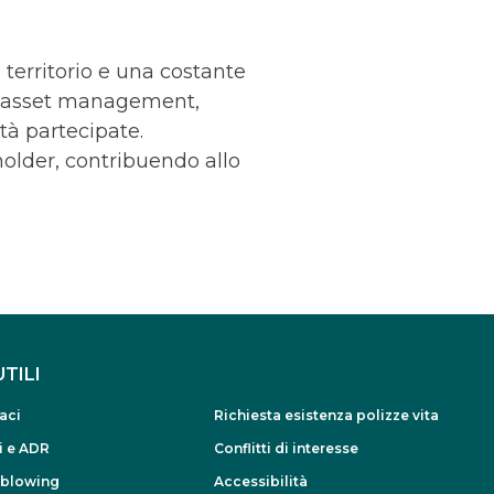
territorio e una costante
g, asset management,
tà partecipate.
holder, contribuendo allo
UTILI
aci
Richiesta esistenza polizze vita
i e ADR
Conflitti di interesse
eblowing
Accessibilità