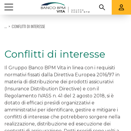
Vedi tutti
...
CONFLITTI DI INTERESSE
CHI SIAMO
PRODOTTI
Conflitti di interesse
QUOTAZIONI E RENDICONTI
Il Gruppo Banco BPM Vita in linea con i requisiti
normativi fissati dalla Direttiva Europea 2016/97 in
SUPPORTO
materia di distribuzione dei prodotti assicurativi
(Insurance Distribution Directive) e con il
Regolamento IVASS n. 41 del 2 agosto 2018, si è
dotato di efficaci presìdi organizzativi e
amministrativi per identificare, gestire e mitigare i
conflitti di interesse che potrebbero sorgere nella
realizzazione, distribuzione ed esecuzione dei
contratti di assicurazione. Detti presidi sono volti a