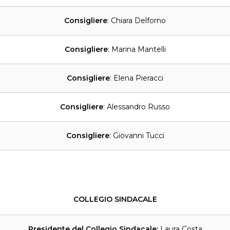
Consigliere
: Chiara Delforno
Consigliere
: Marina Mantelli
Consigliere
: Elena Pieracci
Consigliere
: Alessandro Russo
Consigliere
: Giovanni Tucci
COLLEGIO SINDACALE
Presidente del Collegio Sindacale:
Laura Costa