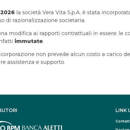
o 2026
la società Vera Vita S.p.A. è stata incorporat
o di razionalizzazione societaria.
 modifica ai rapporti contrattuali in essere: le co
nfatti
immutate
.
corporazione non prevede alcun costo a carico dei 
ire assistenza e supporto.
BUTORI
LINK 
Contatt
Reclam