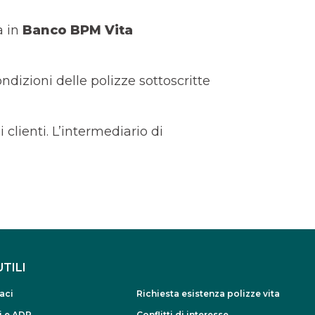
a in
Banco BPM Vita
ndizioni delle polizze sottoscritte
clienti. L’intermediario di
UTILI
aci
Richiesta esistenza polizze vita
i e ADR
Conflitti di interesse