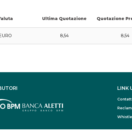
Valuta
Ultima Quotazione
Quotazione Pr
EURO
8,54
8,54
BUTORI
LINK 
Contatt
Reclam
Whistl