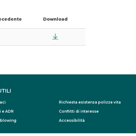
ecedente
Download
UTILI
aci
Richiesta esistenza polizze vita
i e ADR
Conflitti di interesse
eblowing
Accessibilità