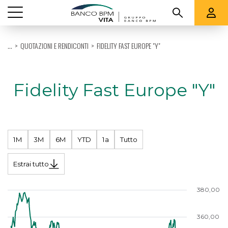
Vedi tutti
...
QUOTAZIONI E RENDICONTI
FIDELITY FAST EUROPE "Y"
CHI SIAMO
PRODOTTI
Fidelity Fast Europe "Y"
QUOTAZIONI E RENDICONTI
SUPPORTO
1M
3M
6M
YTD
1a
Tutto
Estrai tutto