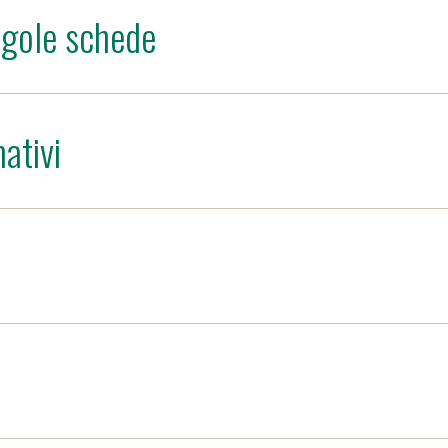
ngole schede
ativi