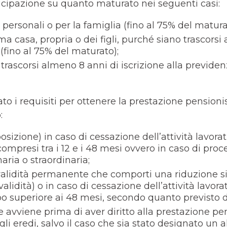
icipazione su quanto maturato nei seguenti casi:
personali o per la famiglia (fino al 75% del matura
ma casa, propria o dei figli, purché siano trascorsi 
ino al 75% del maturato);
 trascorsi almeno 8 anni di iscrizione alla previd
to i requisiti per ottenere la prestazione pensioni
:
posizione) in caso di cessazione dell’attività lavor
ompresi tra i 12 e i 48 mesi ovvero in caso di proc
aria o straordinaria;
invalidità permanente che comporti una riduzione si
alidità) o in caso di cessazione dell’attività lavor
o superiore ai 48 mesi, secondo quanto previsto d
se avviene prima di aver diritto alla prestazione pen
li eredi, salvo il caso che sia stato designato un al