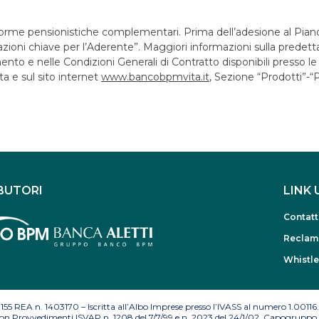
orme pensionistiche complementari. Prima dell’adesione al Piano
ioni chiave per l’Aderente”. Maggiori informazioni sulla predetta
o e nelle Condizioni Generali di Contratto disponibili presso le 
a e sul sito internet
www.bancobpmvita.it
, Sezione “Prodotti”-“
BUTORI
LINK 
Contatt
Reclam
Whistl
155 REA n. 1403170 – Iscritta all’Albo Imprese presso l’IVASS al numero 1.00116.
e con Provvedimenti ISVAP n. 1208 del 7/7/99 e n. 2023 del 24/1/02. Capogruppo 