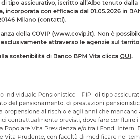
di tipo assicurativo, iscritto all’Albo tenuto dalla
pa, incorporata con efficacia dal 01.05.2026 in 
20146 Milano (
contatti
).
ilanza della COVIP (
www.covip.it
). Non è possibil
esclusivamente attraverso le agenzie sul territ
ulla sostenibilità di Banco BPM Vita clicca
QUI
.
o Individuale Pensionistico – PIP- di tipo assicurat
nto del pensionamento, di prestazioni pensionist
la propensione al rischio e agli anni che mancano a
fici contrattualmente previsti, dove fare confluire 
a Popolare Vita Previdenza e/o tra i Fondi Interni
e Vita Prudente, con facoltà di modificare nel temp