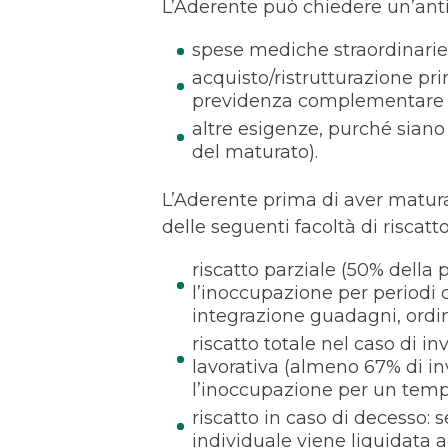
L’Aderente può chiedere un’ant
spese mediche straordinarie 
acquisto/ristrutturazione pri
previdenza complementare (f
altre esigenze, purché siano
del maturato).
L’Aderente prima di aver matura
delle seguenti facoltà di riscatto
riscatto parziale (50% della 
l’inoccupazione per periodi c
integrazione guadagni, ordin
riscatto totale nel caso di 
lavorativa (almeno 67% di inv
l’inoccupazione per un temp
riscatto in caso di decesso: 
individuale viene liquidata ag