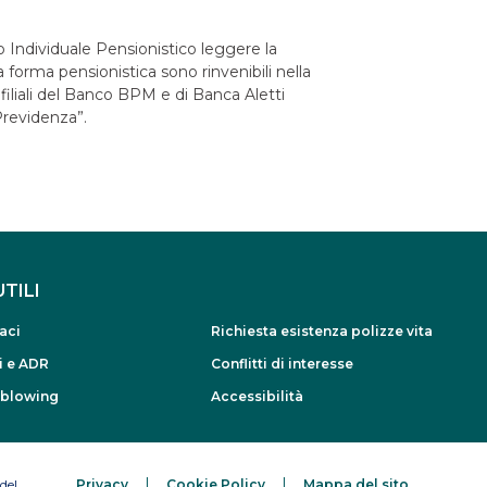
 Individuale Pensionistico leggere la
 forma pensionistica sono rinvenibili nella
filiali del Banco BPM e di Banca Aletti
Previdenza”.
UTILI
aci
Richiesta esistenza polizze vita
i e ADR
Conflitti di interesse
eblowing
Accessibilità
del
Privacy
Cookie Policy
Mappa del sito